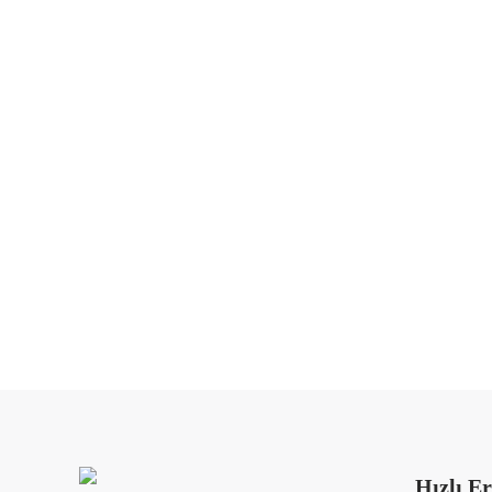
Ücretsiz keşif ve tek
Hızlı E