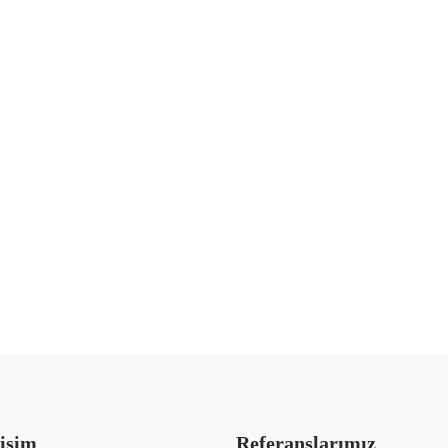
lif almak için bize ulaşın
rişim
Referanslarımız