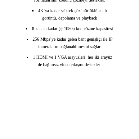
formatlarının kodunu çözmeyi destekler.
4K’ya kadar yüksek çözünürlüklü canlı
görüntü, depolama ve playback
8 kanala kadar @ 1080p kod çözme kapasitesi
256 Mbps’ye kadar gelen bant genişliği ile IP
kameraların bağlanabilmesini sağlar.
1 HDMI ve 1 VGA arayüzleri: her iki arayüz
de bağımsız video çıkışını destekler.
Ücretsiz keşif ve teklif
almak için bize ulaşın